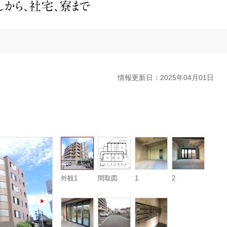
事
業
用
物
件
の
ご
案
内
情報更新日：2025年04月01日
外観1
間取図
1
2
next