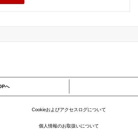
こ
わ
ち
会
せ
ら
社
フ
ォ
ー
ム
OPへ
Cookieおよびアクセスログについて
個人情報のお取扱いについて