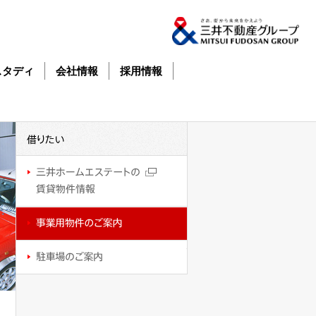
スタディ
会社情報
採用情報
借
借
り
り
た
た
い
い
三
井
ホ
ー
ム
事
エ
業
ス
用
テ
物
駐
ー
件
車
ト
の
場
の
ご
の
賃
案
ご
貸
内
案
物
内