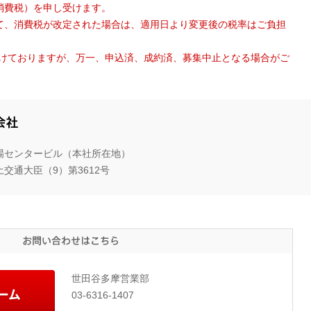
消費税）を申し受けます。
て、消費税が改定された場合は、適用日より変更後の税率はご負担
がけておりますが、万一、申込済、成約済、募集中止となる場合がご
三
井
木場センタービル（本社所在地）
ホ
交通大臣（9）第3612号
ー
ム
エ
ス
お
テ
問
い
ー
合
ト
お
世田谷多摩営業部
わ
問
せ
株
03-6316-1407
い
は
式
合