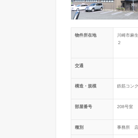
物件所在地
川崎市麻
２
交通
構造・規模
鉄筋コンク
部屋番号
208号室
種別
事務所 