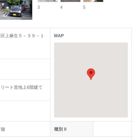
3
4
5
生区上麻生５－３９－１
MAP
リート造地上6階建て
店舗
種別 II