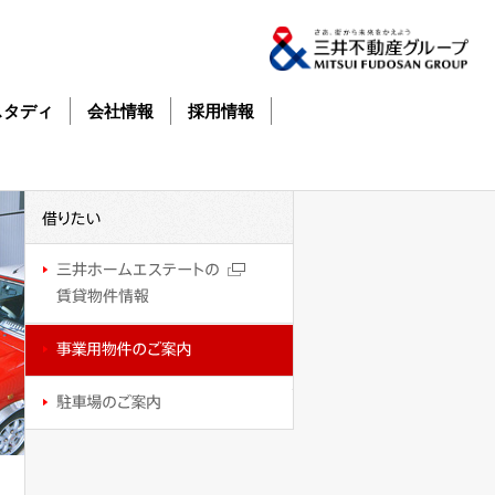
スタディ
会社情報
採用情報
借
借
り
り
た
た
い
い
三
井
ホ
ー
ム
事
エ
業
ス
用
テ
物
駐
ー
件
車
ト
の
場
の
ご
の
賃
案
ご
貸
内
案
物
内