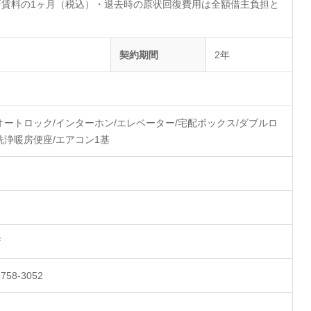
新賃料の1ヶ月（税込）・退去時の原状回復費用は全額借主負担と
。
契約期間
2年
オートロック/インターホン/エレベーター/宅配ボックス/ダブルロ
洗浄暖房便座/エアコン1基
店
758-3052