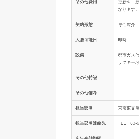
その他費用
更新料 
なります
契約形態
専任媒介
入居可能日
即時
設備
都市ガス/
ックキー/
その他特記
その他備考
担当部署
東京東支
担当部署連絡先
TEL：03-6
広告有効期限