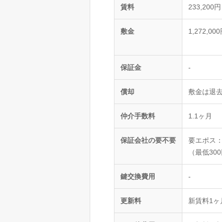
賃料
233,20
敷金
1,272,
保証金
-
償却
敷金は退去
仲介手数料
1.1ヶ月
保証会社の要不要
要エポス：
（最低30
鍵交換費用
-
更新料
新賃料1