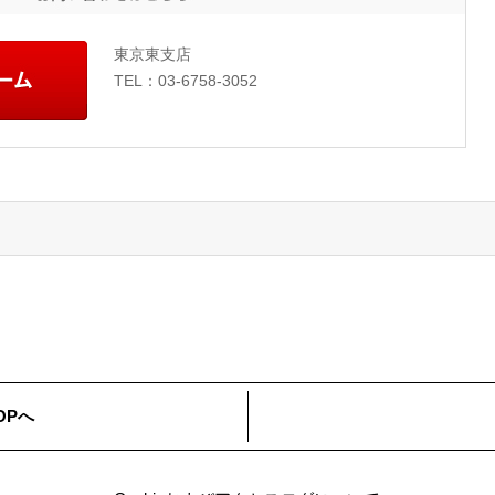
問
い
ー
合
ト
お
東京東支店
わ
問
せ
株
TEL：03-6758-3052
い
は
式
合
こ
わ
ち
会
せ
ら
社
フ
ォ
ー
ム
OPへ