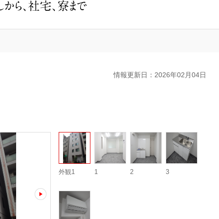
事
業
用
物
件
の
ご
案
内
情報更新日：2026年02月04日
外観1
1
2
3
next