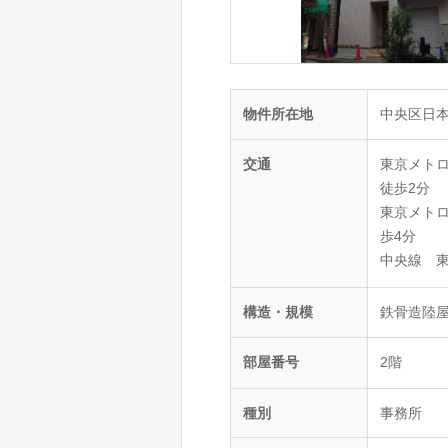
物件所在地
中央区日本
交通
東京メト
徒歩2分
東京メト
歩4分
中央線 東
構造・規模
鉄骨造陸屋
部屋番号
2階
種別
事務所