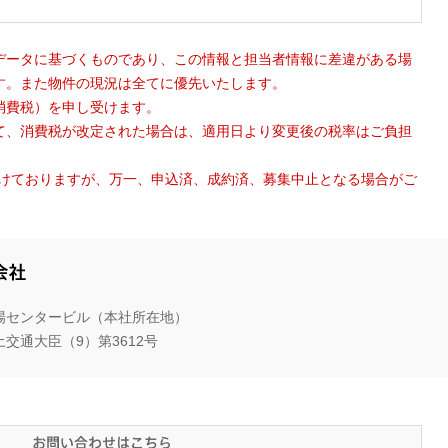
データに基づくものであり、この情報と担当者情報に差違がある場
す。また物件の現況は全てに優先いたします。
消費税）を申し受けます。
て、消費税が改定された場合は、適用日より変更後の税率はご負担
がけておりますが、万一、申込済、成約済、募集中止となる場合がご
三
井
木場センタービル（本社所在地）
ホ
交通大臣（9）第3612号
ー
ム
エ
ス
お
テ