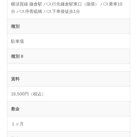
横須賀線 鎌倉駅 バス行先鎌倉駅東口（循環） バス乗車10
分 バス停青砥橋 バス下車後徒歩1分
種別
駐車場
種別 II
賃料
16,500円（税込）
敷金
１ヶ月