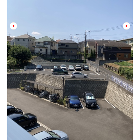
prev
next