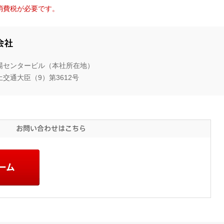
消費税が必要です。
三
井
木場センタービル（本社所在地）
ホ
交通大臣（9）第3612号
ー
ム
エ
ス
お
テ
問
い
ー
合
ト
お
わ
問
せ
株
い
は
式
合
こ
わ
ち
会
せ
ら
社
フ
ォ
ー