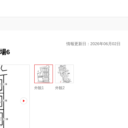
駐
車
場
の
ご
案
内
情報更新日：2026年06月02日
場6
外観1
外観2
next