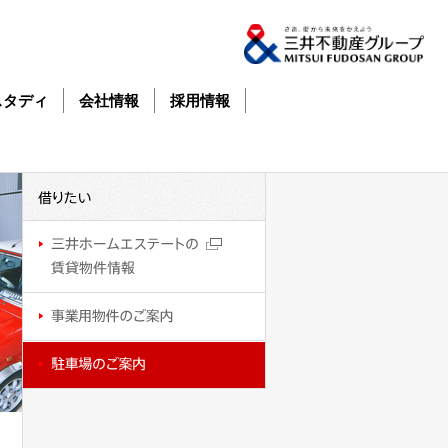
スタディ
会社情報
採用情報
借
借
り
り
た
た
い
い
三
井
ホ
ー
ム
事
エ
業
ス
用
テ
物
駐
ー
件
車
ト
の
場
の
ご
の
賃
案
ご
貸
内
案
物
内