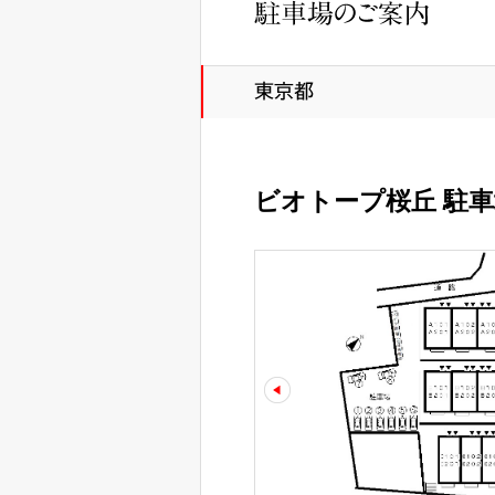
ビオトープ桜丘 駐車
prev