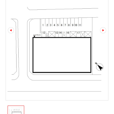
prev
next