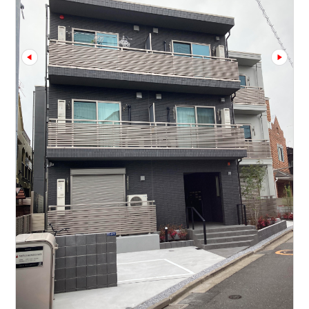
prev
next