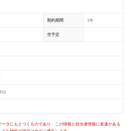
契約期間
1年
空予定
店
1411
データにもとづくものであり、この情報と担当者情報に差違がある
。また物件の現況は全てに優先します。