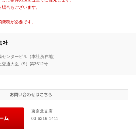
る場合もございます。
。
消費税が必要です。
三
井
木場センタービル（本社所在地）
ホ
交通大臣（9）第3612号
ー
ム
エ
ス
お
テ
問
い
ー
合
ト
お
東京北支店
わ
問
せ
株
03-6316-1411
い
は
式
合
こ
わ
ち
会
せ
ら