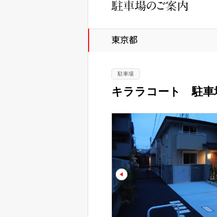
駐車場
キララコート 駐車
prev