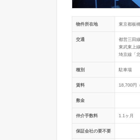
物件所在地
東京都板
交通
都営三田線
東武東上線
埼京線「北
種別
駐車場
賃料
18,700
敷金
仲介手数料
1.1ヶ月
保証会社の要不要