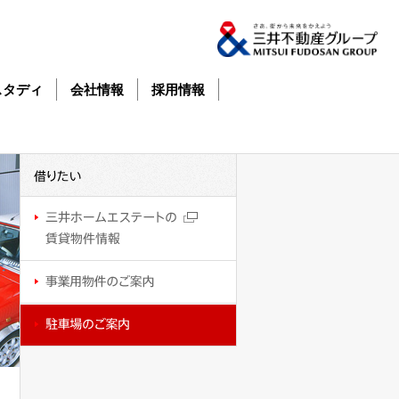
スタディ
会社情報
採用情報
借
借
り
り
た
た
い
い
三
井
ホ
ー
ム
事
エ
業
ス
用
テ
物
駐
ー
件
車
ト
の
場
の
ご
の
賃
案
ご
貸
内
案
物
内