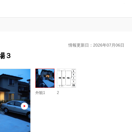
駐
車
場
の
ご
案
内
情報更新日：2026年07月06日
場３
外観1
2
next