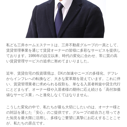
私ども三井ホームエステートは、三井不動産グループの一員として、
賃貸管理事業を通じて賃貸オーナーの皆様に多彩なサービスを提供し
ております。1986年の設立以来、時代の変化に合わせ、常に質の高
い賃貸管理サービスの追求に努めてまいりました。
近年、賃貸住宅の投資環境は、DXの加速やニーズの多様化、デフレ
からインフレへの転換など、大きな変革期を迎えています。これに伴
い、賃貸管理業者に求められる役割も、単なる入居者斡旋や貸主代行
にとどまらず、オーナー様や入居者様の期待に応え続ける「高付加価
値なサービス業」へと進化しなくてはなりません。
こうした変化の中で、私たちが最も大切にしたいのは、オーナー様と
の対話を通じた「安心」のご提供です。グループの総合力と培ってき
た知見を最大限に活用し、多様なご要望に真摯にお応えすることこそ
が、私たちの原点です。