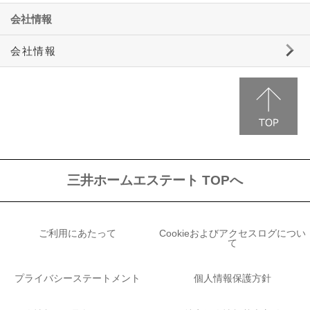
会社情報
会社情報
社長メッセージ
会社概要
事業案内
会社沿革
業績
決算公告
組織図
営業拠点
関連企業
お知らせ
三井ホームエステート TOPへ
ご利用にあたって
Cookieおよびアクセスログについ
て
プライバシーステートメント
個人情報保護方針