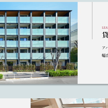
LEA
ア
幅