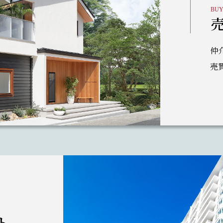
BUY
仲
売