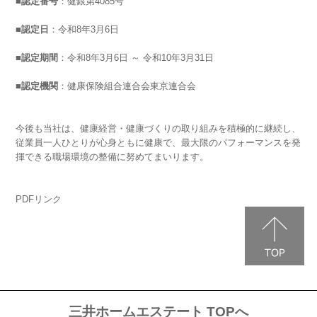
■認定番号
：健銀第4085号
■認定日
：令和8年3月6日
■認定期間
：令和8年3月6日 ～ 令和10年3月31日
■認定機関
：健康保険組合連合会東京連合会
今後も当社は、健康経営・健康づくりの取り組みを積極的に継続し、
従業員一人ひとりが心身ともに健康で、最大限のパフォーマンスを発
揮できる職場環境の整備に努めてまいります。
PDFリンク
三井ホームエステート TOPへ