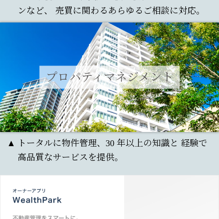
ンなど、
売買に関わるあらゆるご相談に対応。
売りたい・買いたい
借りたい
貸したい
プロパティマネジメント
売却までの流れ
三井ホームエステートの
賃貸
これから賃貸経営をお考えの
プロパティマネジメント
物件の検索
方
すでに建物を建築中の方
ご購入までの流れ
トータルに物件管理、30 年以上の知識と
経験で
法人さま向け
サービス内容
社宅用物件のご
賃貸経営でお悩みの方
高品質なサービスを提供。
紹介
SumStock（スムストック）
事例のご紹介
ご契約プラン
事業用物件のご案内
収益用不動産の売買
運営・管理サービス