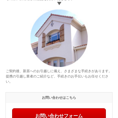
代
金
の
お
支
払
い
引
渡
し
ご契約後、新居へのお引越しに備え、さまざまな手続きがあります。
9.
提携の引越し業者のご紹介など、手続きのお手伝いもお任せくださ
新
い。
居
へ
の
お
お問い合わせはこちら
引
越
し
お問い合わせフォーム