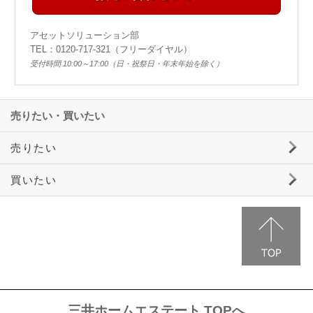
アセットソリューション部
TEL：0120-717-321（フリーダイヤル）
受付時間 10:00～17:00（日・祝祭日・年末年始を除く）
売りたい・買いたい
売りたい
売却までの流れ
買いたい
SumStock
収益用不動産の売買
販売中物件のご案内
三井ホームエステート TOPへ