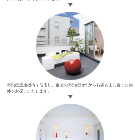
計
画
不動産流通機構を活用し、全国の不動産物件からお客さまに合った物
3.
件をお探しいたします。
物
件
情
報
の
ご
紹
介