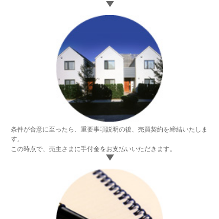
入
の
お
申
込
み
条件が合意に至ったら、重要事項説明の後、売買契約を締結いたしま
6.
す。
不
この時点で、売主さまに手付金をお支払いいただきます。
動
産
売
買
契
約