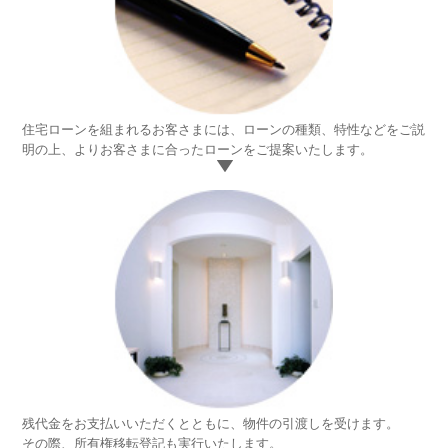
住宅ローンを組まれるお客さまには、ローンの種類、特性などをご説
7.
明の上、よりお客さまに合ったローンをご提案いたします。
住
宅
ロ
ー
ン
の
お
申
込
み
残代金をお支払いいただくとともに、物件の引渡しを受けます。
8.
その際、所有権移転登記も実行いたします。
残