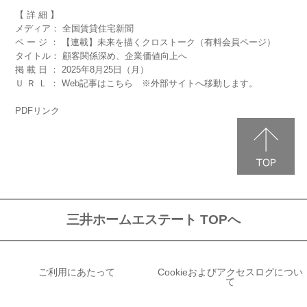
【 詳 細 】
メディア： 全国賃貸住宅新聞
ペ ー ジ ： 【連載】未来を描くクロストーク（有料会員ページ）
タイトル： 顧客関係深め、企業価値向上へ
掲 載 日 ： 2025年8月25日（月）
Ｕ Ｒ Ｌ ：
Web記事はこちら
※外部サイトへ移動します。
PDFリンク
三井ホームエステート TOPへ
ご利用にあたって
Cookieおよびアクセスログについ
て