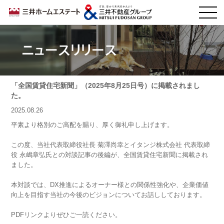
ニュースリリース
「全国賃貸住宅新聞」（2025年8月25日号）に掲載されまし
た。
2025.08.26
平素より格別のご高配を賜り、厚く御礼申し上げます。
この度、当社代表取締役社長 菊澤尚幸とイタンジ株式会社 代表取締
役 永嶋章弘氏との対談記事の後編が、全国賃貸住宅新聞に掲載され
ました。
本対談では、DX推進によるオーナー様との関係性強化や、企業価値
向上を目指す当社の今後のビジョンについてお話ししております。
PDFリンクよりぜひご一読ください。