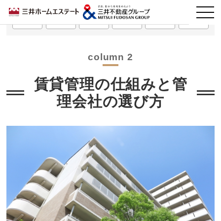
第1回
第2回
第3回
第4回
第5回
第6回
column 2
賃貸管理の仕組みと管
理会社の選び方