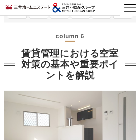
第1回
第2回
第3回
第4回
第5回
第6回
column 6
賃貸管理における空室
対策の基本や重要ポイ
ントを解説