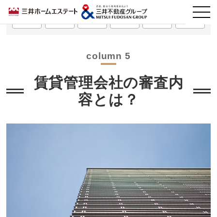
第1回
第2回
第3回
第4回
第5回
第6回
column 5
賃貸管理会社の審査内
容とは？