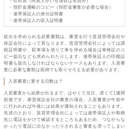
・住民票（同居人がいる場合は全員分）
・預貯金通帳のコピー（預貯金審査が必要な場合）
・連帯保証人の身分証明書
・連帯保証人の収入証明書
提出を求められる必要書類は、審査を行う賃貸管理会社や
保証会社によって異なります。賃貸管理会社によっては課
税証明書や、駐車場を借りて車を停める場合は車検証のコ
ピー提出なども求められたりします。連帯保証人の印鑑証
明書も提出しなければならないケースもあります。入居審
査に必要な書類は面倒でも取りそろえる必要があります。
入居審査に要する日数は？
入居審査から結果が出るまで、はやくて当日、遅くて1週間
前後です。家賃保証会社の審査の場合、入居審査が午前中
に行われれば午後には結果が通知されることもあります。
先述のとおり、賃貸管理会社によっては連帯保証人や勤務
先に電話をかけて確認するところもあるため、つながらな
かったり電話に出なかったりされると審査も滞ってしまい