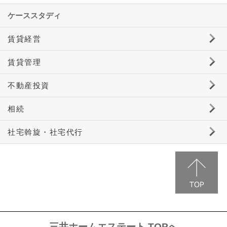
ケーススタディ
賃貸経営
賃貸住宅経営に興味はありますが、土地探しから始めるとなると大変そ
商業施設を建て替えて賃貸経営をしたい
築30年の賃貸住宅を運用するには
複数あるアパートの運用を効率化したい
う。
賃貸管理
駐輪場を外部の人に使われて困る
既存物件のセキュリティを強化したい
サブリース期間中に管理会社を変更したい
不動産投資
不動産投資向きの物件とは
相続
賃貸住宅や未利用地の相続税とは
社宅斡旋・社宅代行
条件に合った社宅を探すには
三井ホームエステート TOPへ