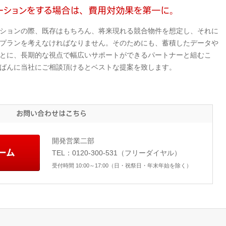
ションの際、既存はもちろん、将来現れる競合物件を想定し、それに
プランを考えなければなりません。そのためにも、蓄積したデータや
とに、長期的な視点で幅広いサポートができるパートナーと組むこ
ばんに当社にご相談頂けるとベストな提案を致します。
お
問
い
合
お
開発営業二部
わ
問
せ
TEL：0120-300-531（フリーダイヤル）
い
は
合
こ
受付時間 10:00～17:00（日・祝祭日・年末年始を除く）
わ
ち
せ
ら
フ
ォ
ー
ム