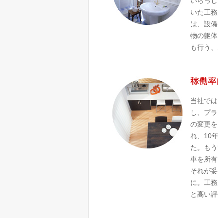
いらっし
いた工務
は、設備
物の躯体
も行う、
当社では
し、プラ
の変更を
れ、10
た。もう
車を所有
それが妥
に。工務
と高い評