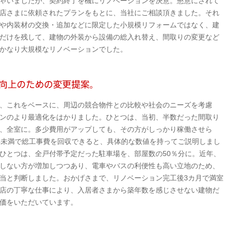
ゃいましたが、契約終了を機にリノベーションを決意。懇意にされて
店さまに依頼されたプランをもとに、当社にご相談頂きました。それ
や内装材の交換・追加などに限定した小規模リフォームではなく、建
だけを残して、建物の外装から設備の総入れ替え、間取りの変更など
かなり大規模なリノベーションでした。
、これをベースに、周辺の競合物件との比較や社会のニーズを考慮
ンのより最適化をはかりました。ひとつは、当初、半数だった間取り
、全室に。多少費用がアップしても、その方がしっかり稼働させら
年未満で総工事費を回収できると、具体的な数値を持ってご説明しまし
ひとつは、全戸付帯予定だった駐車場を、部屋数の50％分に。近年、
しない方が増加しつつあり、電車やバスの利便性も高い立地のため、
当と判断しました。おかげさまで、リノベーション完工後3カ月で満室
店の丁寧な仕事により、入居者さまから築年数を感じさせない建物だ
価をいただいています。