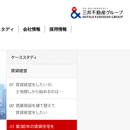
スタディ
会社情報
採用情報
ケ
ケ
ー
ー
ス
ス
ス
ス
賃
タ
タ
貸
デ
デ
経
ィ
ィ
営
賃
貸
住
宅
経
商
営
業
に
施
興
設
味
を
賃
は
築
建
貸
あ
30
て