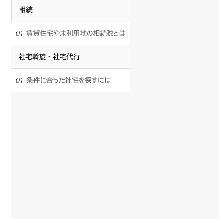
の
た
投
相
全
会
で
ン
い
資
続
社
戸
し
向
か
を
ょ
き
賃
空
変
う
の
の
貸
更
室
か？
物
住
検
し
件
宅
社
に
た
討
と
や
宅
い
な
は
未
斡
を。
利
旋・
条
っ
用
社
件
稼
て
地
宅
に
働
の
代
合
し
相
行
っ
率
ま
続
た
向
税
社
っ
と
宅
上
た
は
を
の
探
社
す
た
宅
に
め
は
を
の
リ
変
ノ
更
ベ
提
ー