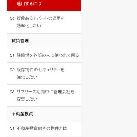
経
り
年
替
営
ま
の
え
03
す
賃
て
複
所
が、
貸
賃
数
有
土
住
貸
あ
す
地
宅
経
る
る
探
を
営
ア
賃
し
運
賃
を
パ
貸
か
用
貸
し
ー
住
ら
す
管
ま
た
ト
宅
始
る
理
駐
い
の
が
ず、
め
に
輪
運
築
る
は
場
建
用
0
と
を
既
を
年
て
な
外
存
効
に。
る
部
物
替
率
こ
と
の
件
化
の
え
大
人
の
し
サ
ま
変
に
セ
か、
た
ブ
ま
そ
使
キ
い
リ
運
リ
う。
わ
ュ
ー
用
れ
リ
ノ
ス
し
て
テ
不
築
期
続
ベ
困
ィ
動
間
30
け
る
を
産
ー
中
て
強
投
不
年
に
よ
シ
化
資
動
管
で
い
し
産
ョ
理